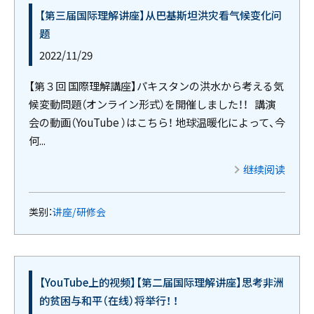
【第三届国际理解讲座】从巴基斯坦洪灾看气候变化问
题
2022/11/29
【第３回 国際理解講座】パキスタンの洪水から考える気
候変動問題（オンライン形式）を開催しました！！ 講演
会の動画（YouTube ）はこちら！ 地球温暖化によって、今
何...
继续阅读
类别：
讲座/研修会
【YouTube上的视频】【第二届国际理解讲座】思考非洲
的贫困与和平（在线）将举行！ ！