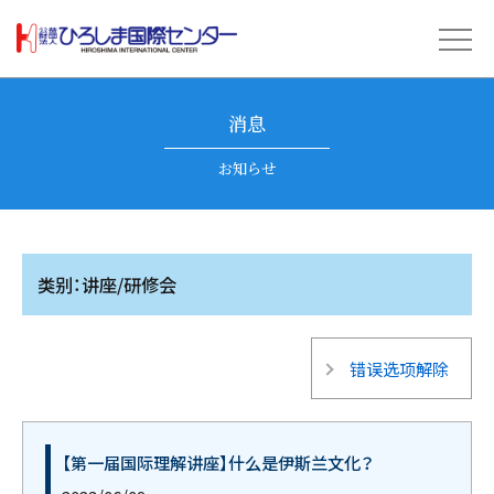
消息
お知らせ
类别：讲座/研修会
错误选项解除
【第一届国际理解讲座】什么是伊斯兰文化？