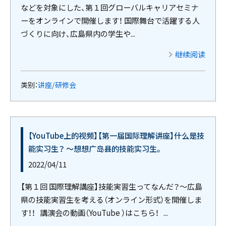
などを対象にした、第１回グローバルキャリアセミナ
ーをオンラインで開催します！ 国際舞台で活躍する人
づくりに向け、広島県内の学生や...
继续阅读
类别：
讲座/研修会
【YouTube上的视频】【第一届国际理解讲座】什么是技
能实习生？ 〜想想广岛县的技能实习生。
2022/04/11
【第１回 国際理解講座】技能実習生ってなんだ？～広島
県の技能実習生を考える（オンライン形式）を開催しま
す！！ 講演会の動画（YouTube ）はこちら！ ...