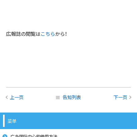
広報誌の閲覧は
こちら
から！
上一页
告知列表
下一页
菜单
广岛国际中心的使用方法