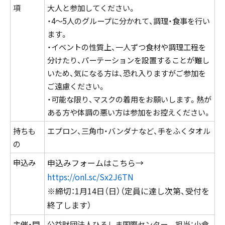
項
大人と参加してください。
・4～5人のグループに分かれて、調理・食事を行い
ます。
・イベントの性質上、一人ずつ食材や調理工程を
分けたり、パーテーションを設置することが難し
いため、気になる方は、恐れ入りますがご参加を
ご遠慮ください。
・可能な限り、マスクの着用をお願いします。熱が
ある方や体調の悪い方は参加をお控えください。
持ちも
エプロン、三角巾・バンダナなど、手をふくタオル
の
申込み
申込みフォームはこちら→
https://onl.sc/Sx2J6TN
※締切：1月14日（日）（定員に達し次第、受付を
終了します）
主催・問
公益財団法人ひろしま国際センター 担当：小倉