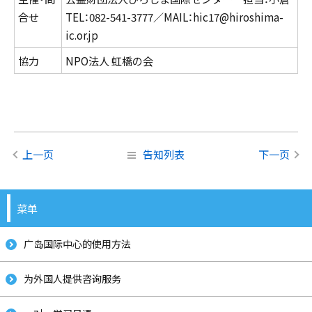
合せ
TEL：082-541-3777／MAIL：hic17@hiroshima-
ic.or.jp
協力
NPO法人 虹橋の会
上一页
告知列表
下一页
菜单
广岛国际中心的使用方法
为外国人提供咨询服务