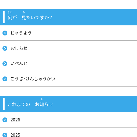
何
が
見
たいですか？
じゅうよう
おしらせ
いべんと
こうざ・けんしゅうかい
これまでの お
知
らせ
2026
まえ
し
し
2025