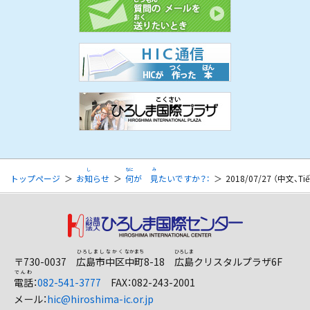
にほんごがくしゅう
りゅうがくせいしえん
トップページ
お
知
らせ
何
が
見
たいですか？：
2018/07/27 （中文、Tiếng
べんり
し
〒730-0037
広島市
中区
中町
8-18
広島
クリスタルプラザ6F
電話
：
082-541-3777
FAX：082-243-2001
メール：
hic@hiroshima-ic.or.jp