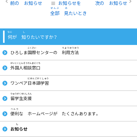
前
の お
知
らせ
お
知
らせを
次
の お
知
らせ
全部
見
たいとき
何
が
知
りたいですか？
ひろしま
国際
センターの
利用方法
外国人相談窓口
ワンペア
日本語学習
留学生支援
便利
な ホームページが たくさんあります。
お
知
らせ