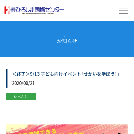
お
知
らせ
し
＜終了＞9/13 子ども向けイベント「せかいを学ぼう！」
2020/08/21
いべんと