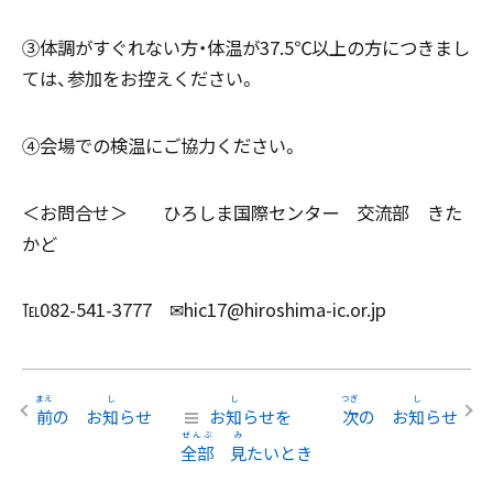
③体調がすぐれない方・体温が37.5℃以上の方につきまし
ては、参加をお控えください。
④会場での検温にご協力ください。
＜お問合せ＞ ひろしま国際センター 交流部 きた
かど
℡082-541-3777 ✉hic17@hiroshima-ic.or.jp
前
の お
知
らせ
お
知
らせを
次
の お
知
らせ
全部
見
たいとき