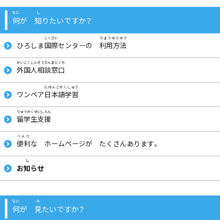
何
が
知
りたいですか？
ひろしま
国際
センターの
利用方法
外国人相談窓口
ワンペア
日本語学習
留学生支援
便利
な ホームページが たくさんあります。
お
知
らせ
何
が
見
たいですか？