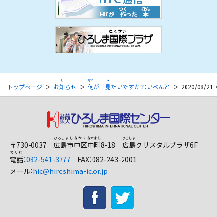
トップページ
お
知
らせ
何
が
見
たいですか？：いべんと
2020/08/
〒730-0037
広島市
中区
中町
8-18
広島
クリスタルプラザ6F
電話
：
082-541-3777
FAX：082-243-2001
メール：
hic@hiroshima-ic.or.jp