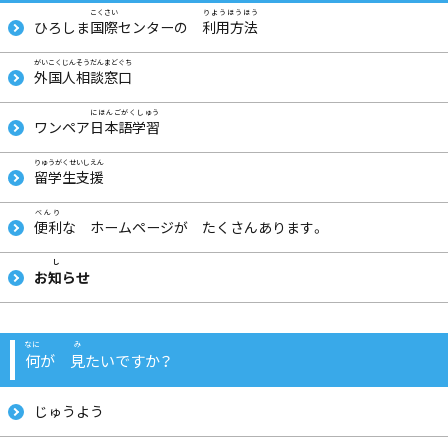
ひろしま
国際
センターの
利用方法
たいふう
おお
外国人相談窓口
ワンペア
日本語学習
留学生支援
たいふう
ちか
く
か
便利
な ホームページが たくさんあります。
お
知
らせ
何
が
見
たいですか？
あめ
ふ
じゅうよう