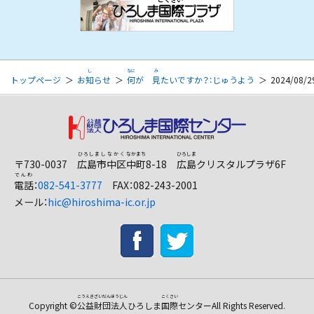
こくさい
りよ
トップページ
お
知
らせ
何
が
見
たいですか？：じゅうよう
2024/08
がいこくじんそうだんまどぐち
にほんごがくしゅう
〒730-0037
広島市
中区
中町
8-18
広島
クリスタルプラザ6F
電話
：
082-541-3777
FAX：082-243-2001
メール：
hic@hiroshima-ic.or.jp
りゅうがくせいしえん
べんり
Copyright ©
公益財団法人
ひろしま
国際
センター
All Rights Reserved.