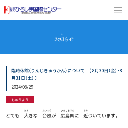
お
知
らせ
し
臨時休館（りんじきゅうかん）について 【 8月30日（金）・8
月31日（土） 】
2024/08/29
じゅうよう
とても
大
きな
台風
が
広島県
に
近
づいています。