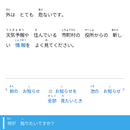
こくさい
外
は とても
危
ないです。
にち
きんようび
にち
どようび
天気
予報
や
住
んでいる
市町村
の
役所
からの
新
し
い
情報
を よく
見
てください。
がいこくじんそうだん
やす
前
の お
知
らせ
お
知
らせを
次
の お
知
らせ
全部
見
たいとき
何
が
知
りたいですか？