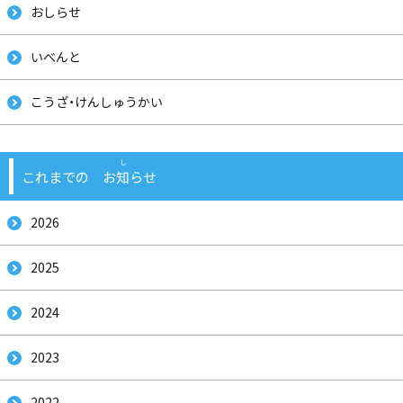
おしらせ
いべんと
そと
あぶ
こうざ・けんしゅうかい
これまでの お
知
らせ
てんき
よほう
す
し
2026
じょうほう
み
2025
2024
2023
2022