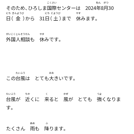
そのため、ひろしま
国際
センターは 2024
年
8
月
30
日
（
金
）から 31
日
（
土
）まで
休
みます。
外国人相談
も
休
みです。
この
台風
は とても
大
きいです。
おお
たいふう
ひ
台風
が
近
くに
来
ると
風
が とても
強
くなりま
す。
たくさん
雨
も
降
ります。