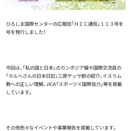
ひろしま国際センターの広報誌「ＨＩＣ通信」１１３号を
号を発行しました！
今回は、「私の国と日本」のカンボジア編や国際交流員の
「ホルヘさんの日本日記」三原ヤッサ節の紹介、イスラム
教への正しい理解、JICA「スポーツ×国際協力」等を掲載
しています。
その他色々なイベントや事業報告を掲載しています。