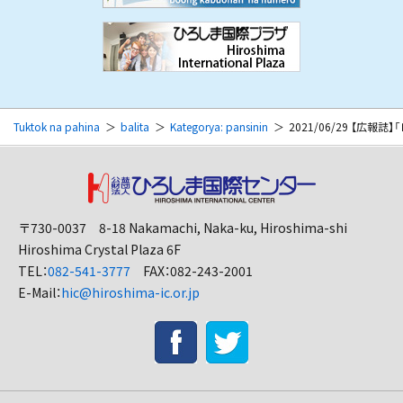
Tuktok na pahina
balita
Kategorya: pansinin
2021/06/29 【広報誌
〒730-0037 8-18 Nakamachi, Naka-ku, Hiroshima-shi
Hiroshima Crystal Plaza 6F
TEL：
082-541-3777
FAX：082-243-2001
E-Mail：
hic@hiroshima-ic.or.jp