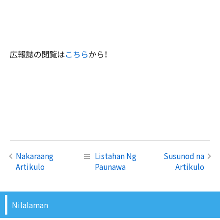
広報誌の閲覧は
こちら
から！
Nakaraang
Listahan Ng
Susunod na
Artikulo
Paunawa
Artikulo
Nilalaman