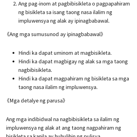
Ang pag-inom at pagbibisikleta o pagpapahiram
ng bisikleta sa isang taong nasa ilalim ng
impluwensya ng alak ay ipinagbabawal.
《Ang mga sumusunod ay ipinagbabawal》
Hindi ka dapat uminom at magbisikleta.
Hindi ka dapat magbigay ng alak sa mga taong
nagbibisikleta.
Hindi ka dapat magpahiram ng bisikleta sa mga
taong nasa ilalim ng impluwensya.
《Mga detalye ng parusa》
Ang mga indibidwal na nagbibisikleta sa ilalim ng
impluwensya ng alak at ang taong nagpahiram ng
bisikleta sa kanila ay huhulihin ng pulisya.