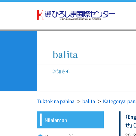
balita
お知らせ
Tuktok na pahina
balita
Kategorya: pan
（En
Nilalaman
せ」
2018