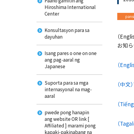
Paano gamitin ang
Hiroshima International
Center
pansi
Konsultasyon para sa
（Eng
dayuhan
お知ら
Isang pares o one on one
ang pag-aaral ng
（En
Japanese
Suporta para sa mga
（中文
internasyonal na mag-
aaral
（Tiế
pwede pong hanapin
ang website OR link [
（Ta
Affiliated ] marami pong
kapaki-pakinabang na