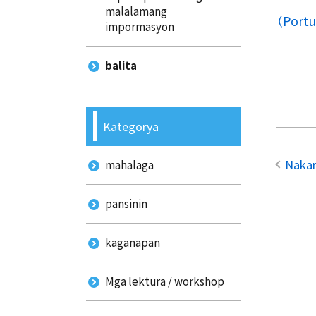
malalamang
（Po
impormasyon
balita
Kategorya
Nakar
mahalaga
pansinin
kaganapan
Mga lektura / workshop