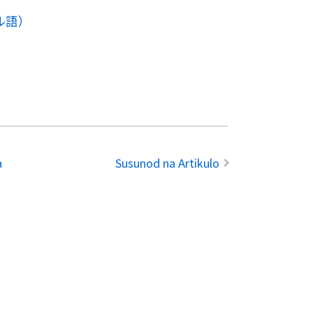
ル語）
a
Susunod na Artikulo