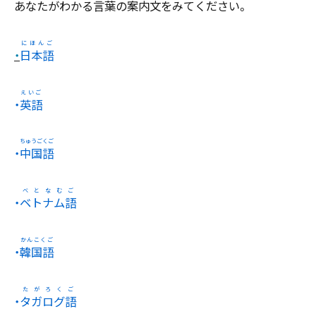
あなたがわかる
言葉
の
案内文
をみてください。
・
日本語
・
英語
・
中国語
・
ベトナム語
・
韓国語
・
タガログ語
ことば
あんないぶ