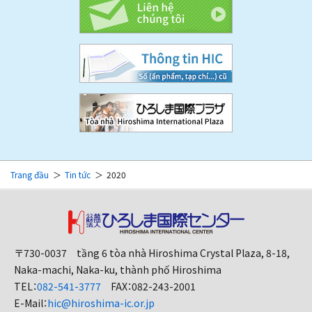
Trang đầu
Tin tức
2020
〒730-0037 tầng 6 tòa nhà Hiroshima Crystal Plaza, 8-18,
Naka-machi, Naka-ku, thành phố Hiroshima
TEL：
082-541-3777
FAX：082-243-2001
E-Mail：
hic@hiroshima-ic.or.jp