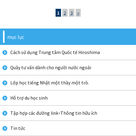
1
2
3
»
mục lục
Cách sử dụng Trung tâm Quốc tế Hiroshima
Quầy tư vấn dành cho người nước ngoài
Lớp học tiếng Nhật một thầy một trò.
Hỗ trợ du học sinh
Tập hợp các đường link・Thông tin hữu ích
Tin tức