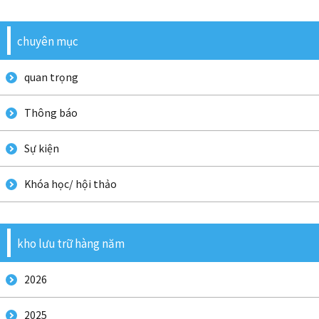
chuyên mục
quan trọng
Thông báo
Sự kiện
Khóa học/ hội thảo
kho lưu trữ hàng năm
2026
2025