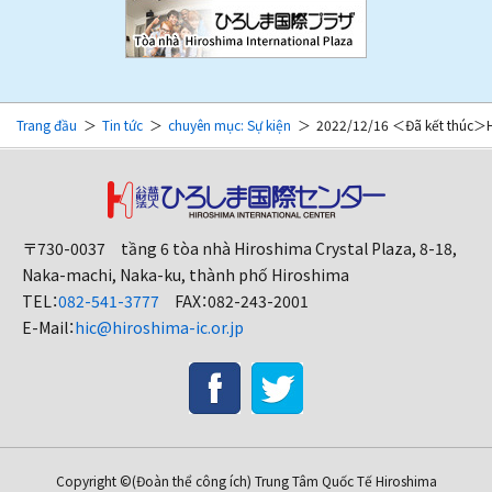
Trang đầu
Tin tức
chuyên mục: Sự kiện
2022/12/16 ＜Đã kết thúc＞Hãy
〒730-0037 tầng 6 tòa nhà Hiroshima Crystal Plaza, 8-18,
Naka-machi, Naka-ku, thành phố Hiroshima
TEL：
082-541-3777
FAX：082-243-2001
E-Mail：
hic@hiroshima-ic.or.jp
Copyright ©
(Đoàn thể công ích) Trung Tâm Quốc Tế Hiroshima