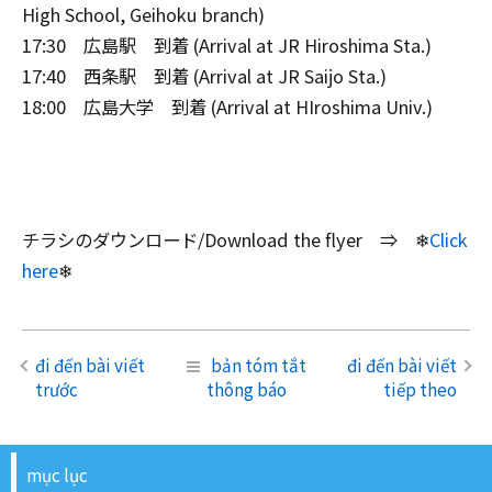
High School, Geihoku branch)
17:30 広島駅 到着 (Arrival at JR Hiroshima Sta.)
17:40 西条駅 到着 (Arrival at JR Saijo Sta.)
18:00 広島大学 到着 (Arrival at HIroshima Univ.)
チラシのダウンロード/Download the flyer ⇒ ❄
Click
here
❄
đi đến bài viết
bản tóm tắt
đi đến bài viết
trước
thông báo
tiếp theo
mục lục