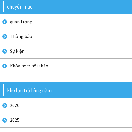
chuyên mục
quan trọng
Thông báo
Sự kiện
Khóa học/ hội thảo
kho lưu trữ hàng năm
2026
2025