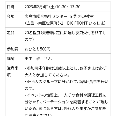
日時
2023年2月4日（土）10：30～13：30
会場
広島市総合福祉センター ５階 料理教室
（広島市南区松原町5-1 BIG FRONT ひろしま）
定員
20名程度（先着順、定員に達し次第受付を終了し
ます）
参加費
おひとり500円
講師
田中 歩 さん
注意事
・参加可能年齢は10歳以上とし、お子さまは必ず
項
大人と参加してください。
・4～5人のグループに分かれて、調理・食事を行い
ます。
・イベントの性質上、一人ずつ食材や調理工程を
分けたり、パーテーションを設置することが難し
いため、気になる方は、恐れ入りますがご参加を
ご遠慮ください。