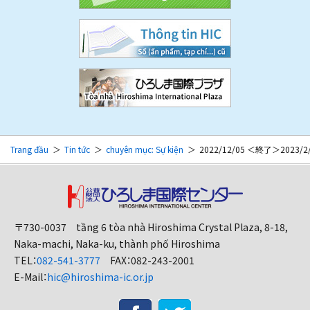
Trang đầu
Tin tức
chuyên mục: Sự kiện
2022/12/05 ＜終了＞2023
〒730-0037 tầng 6 tòa nhà Hiroshima Crystal Plaza, 8-18,
Naka-machi, Naka-ku, thành phố Hiroshima
TEL：
082-541-3777
FAX：082-243-2001
E-Mail：
hic@hiroshima-ic.or.jp