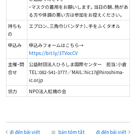
・マスクの着用をお願いします。当日の朝、熱があ
る方や体調の悪い方は参加をお控えください。
持ちも
エプロン、三角巾（バンダナ）、手をふくタオル
の
申込み
申込みフォームはこちら→
https://bit.ly/3TVocCV
主催・問
公益財団法人ひろしま国際センター 担当：小倉
合せ
TEL：082-541-3777／MAIL：hic17@hiroshima-
ic.or.jp
協力
NPO法人虹橋の会
đi đến bài viết
bản tóm tắt
đi đến bài viết