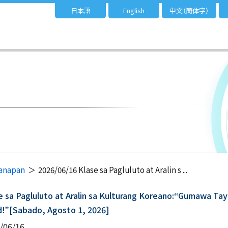
日本語
English
中文（簡体字）
ganapan
2026/06/16 Klase sa Pagluluto at Aralin s ...
e sa Pagluluto at Aralin sa Kulturang Koreano:“Gumawa Tay
!”[Sabado, Agosto 1, 2026]
/06/16