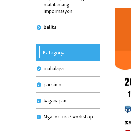
malalamang
impormasyon
balita
Kategorya
mahalaga
pansinin
kaganapan
Mga lektura / workshop