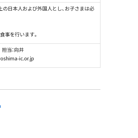
以上の日本人および外国人とし、お子さまは必
・食事を行います。
担当：向井
shima-ic.or.jp
a