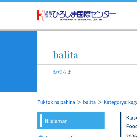
balita
お知らせ
Tuktok na pahina
balita
Kategorya: ka
Klas
Nilalaman
Food
2026