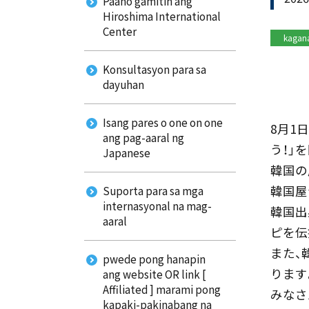
Paano gamitin ang
Hiroshima International
Center
kagan
Konsultasyon para sa
dayuhan
Isang pares o one on one
8月1
ang pag-aaral ng
う！」
Japanese
韓国の
韓国屋
Suporta para sa mga
internasyonal na mag-
韓国出
aaral
ピを伝
また、
pwede pong hanapin
ります
ang website OR link [
Affiliated ] marami pong
みなさ
kapaki-pakinabang na