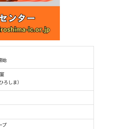
付開始
室
Tひろしま）
ープ