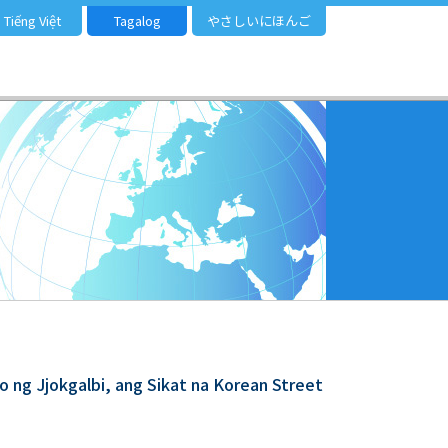
Tiếng Việt
Tagalog
やさしいにほんご
o ng Jjokgalbi, ang Sikat na Korean Street