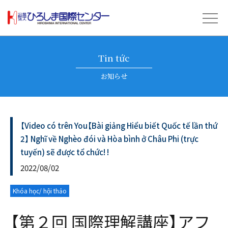
Tin tức
お知らせ
【Video có trên You【Bài giảng Hiểu biết Quốc tế lần thứ
2】 Nghĩ về Nghèo đói và Hòa bình ở Châu Phi (trực
tuyến) sẽ được tổ chức! !
2022/08/02
Khóa học/ hội thảo
【第２回 国際理解講座】アフ