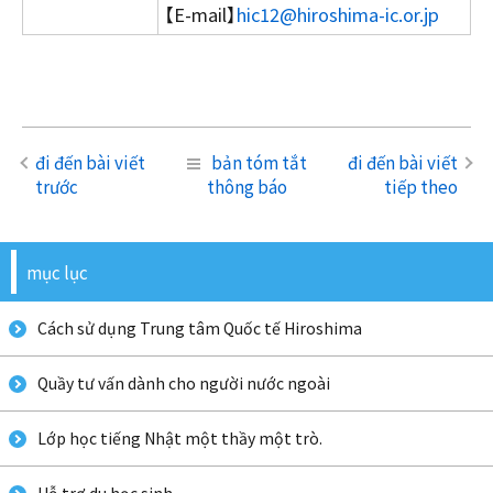
【E-mail】
hic12@hiroshima-ic.or.jp
đi đến bài viết
bản tóm tắt
đi đến bài viết
trước
thông báo
tiếp theo
mục lục
Cách sử dụng Trung tâm Quốc tế Hiroshima
Quầy tư vấn dành cho người nước ngoài
Lớp học tiếng Nhật một thầy một trò.