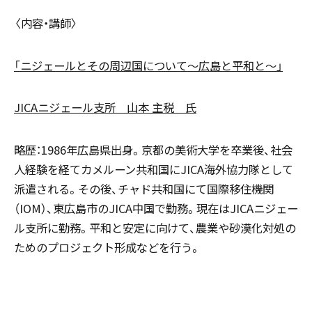
〈内容・講師〉
「ニジェールとその周辺国について～広島と平和と～」
JICA
ニジェール支所 山本 主税 氏
略歴：1986年広島県出身。京都の美術大学を卒業後、社会
人経験を経てカメルーン共和国にJICA海外協力隊として
派遣される。その後、チャド共和国にて国際移住機関
（IOM）、東広島市のJICA中国で勤務。現在はJICAニジェー
ル支所に勤務。平和と安定に向けて、農業や砂漠化対処の
ためのプロジェクト形成などを行う。