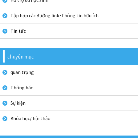
Hỗ trợ du học sinh
Tập hợp các đường link・Thông tin hữu ích
Tin tức
chuyên mục
quan trọng
Thông báo
Sự kiện
Khóa học/ hội thảo