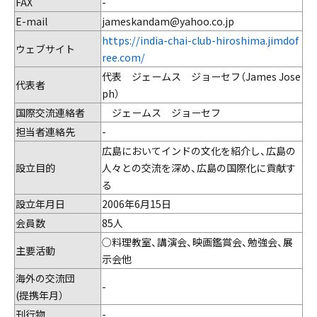
FAX
-
E-mail
jameskandam@yahoo.co.jp
https://india-chai-club-hiroshima.jimdof
ウェブサイト
ree.com/
代表 ジェームス ジョーセフ（James Jose
代表者
ph）
国際交流連絡者
ジェームス ジョーセフ
担当者連絡先
-
広島においてインドの文化を紹介し、広島の
設立目的
人々との交流を深め、広島の国際化に貢献す
る
設立年月日
2006年6月15日
会員数
85人
○料理教室、講演会、映画鑑賞会、勉強会、展
主要活動
示会他
海外の交流団
-
(提携年月）
刊行物
-