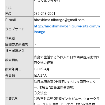
リスタルプラザ6Ｆ
TEL
FAX
082-243-2001
E-mail
hiroshima.nihongo@gmail.com
http://hiroshimakyoshitsu.wixsite.com/n
ウェブサイト
ihongo
代表者
‐
国際交流連絡者
‐
担当者連絡先
‐
広島で生活する外国人の日本語学習支援や国
設立目的
際交流の促進
設立年月日
1988年4月
会員数
個人17人
◎日本語教室（土曜日：ひろしま国際センタ
ー、水曜日：広島国際会議場）
○交流会
主要活動
○教室外活動（街頭インタビュー、ウォークラ
リー、ＮＨＫ見学、カラオケ、お好み焼き体